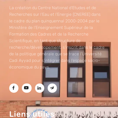
La création du Centre National d’Etudes et de
Recherches sur l’Eau et l’Energie (CNEREE) dans
le cadre du plan quinquennal 2000-2004 par le
Ministère de l’Enseignement Supérieur de la
Formation des Cadres et de la Recherche
Scientifique, en tant que structure de
recherche/développement, s’inscrit dans le cadre
de la politique générale que se trace l’Université
Cadi Ayyad pour s’intégrer dans l’espace socio-
économique du pays.
Liens utiles